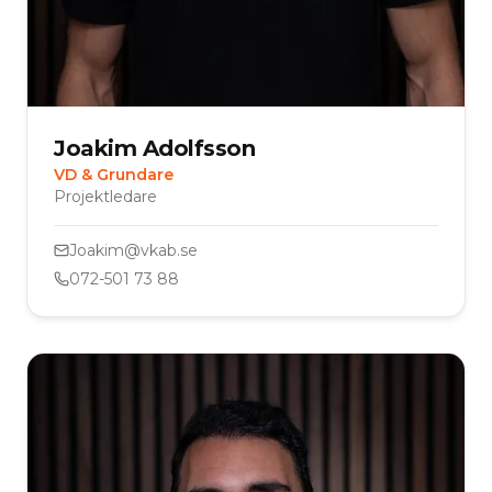
Joakim Adolfsson
VD & Grundare
Projektledare
Joakim@vkab.se
072-501 73 88