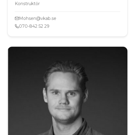
Konstruktör
Mohsen@vkab.se
070-842 52 29