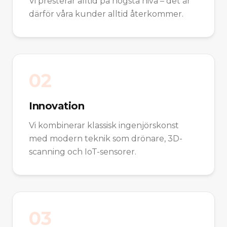
Vi presterar alltid på högsta nivå – det är
därför våra kunder alltid återkommer.
0
2
Innovation
Vi kombinerar klassisk ingenjörskonst
med modern teknik som drönare, 3D-
scanning och IoT-sensorer.
0
3